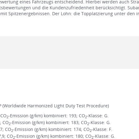
wertung eines Fahrzeugs entscheidend. Hierbei werden auch Stra
tsbewertungen und die Kundenzufriedenheit berücksichtigt. Subar
 mit Spitzenergebnissen. Der Lohn: die Topplatzierung unter den 
 (Worldwide Harmonized Light Duty Test Procedure)
; CO
-Emission (g/km) kombiniert: 193; CO
-Klasse: G.
2
2
1; CO
-Emission (g/km) kombiniert: 183; CO
-Klasse: G.
2
2
,7; CO
-Emission (g/km) kombiniert: 174; CO
-Klasse: F.
2
2
7,9; CO
-Emission (g/km) kombiniert: 180; CO
-Klasse: G.
2
2