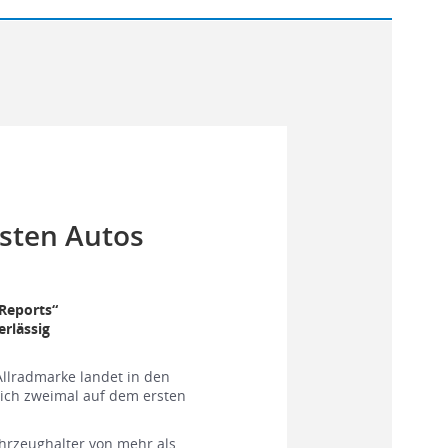
gsten Autos
Reports“
rlässig
llradmarke landet in den
eich zweimal auf dem ersten
ahrzeughalter von mehr als