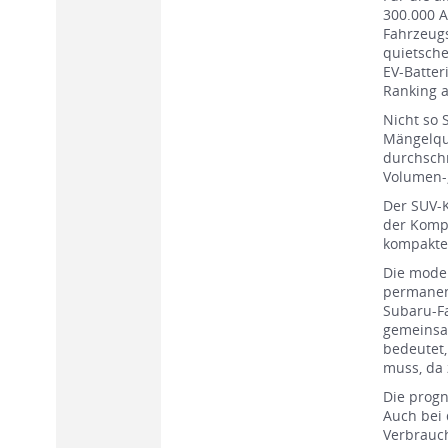
300.000 A
Fahrzeug
quietsche
EV-Batter
Ranking 
Nicht so 
Mängelquo
durchschn
Volumen-,
Der SUV-K
der Komp
kompakte
Die model
permanen
Subaru-F
gemeinsam
bedeutet
muss, da
Die progn
Auch bei 
Verbrauch