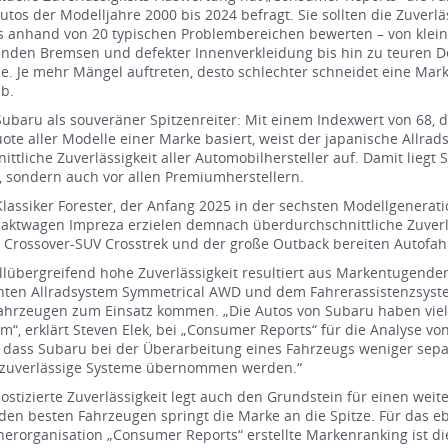
utos der Modelljahre 2000 bis 2024 befragt. Sie sollten die Zuverlä
s anhand von 20 typischen Problembereichen bewerten – von klein
nden Bremsen und defekter Innenverkleidung bis hin zu teuren De
ie. Je mehr Mängel auftreten, desto schlechter schneidet eine Ma
ab.
Subaru als souveräner Spitzenreiter: Mit einem Indexwert von 68, 
te aller Modelle einer Marke basiert, weist der japanische Allrads
ittliche Zuverlässigkeit aller Automobilhersteller auf. Damit liegt 
 sondern auch vor allen Premiumherstellern.
lassiker Forester, der Anfang 2025 in der sechsten Modellgenerati
aktwagen Impreza erzielen demnach überdurchschnittliche Zuverlä
 Crossover-SUV Crosstrek und der große Outback bereiten Autofah
lübergreifend hohe Zuverlässigkeit resultiert aus Markentugend
ten Allradsystem Symmetrical AWD und dem Fahrerassistenzsystem
ahrzeugen zum Einsatz kommen. „Die Autos von Subaru haben vie
“, erklärt Steven Elek, bei „Consumer Reports“ für die Analyse v
, dass Subaru bei der Überarbeitung eines Fahrzeugs weniger se
 zuverlässige Systeme übernommen werden.“
ostizierte Zuverlässigkeit legt auch den Grundstein für einen weit
den besten Fahrzeugen springt die Marke an die Spitze. Für das eb
erorganisation „Consumer Reports“ erstellte Markenranking ist di